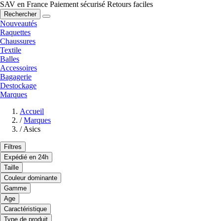
SAV en France
Paiement sécurisé
Retours faciles
Rechercher
Nouveautés
Raquettes
Chaussures
Textile
Balles
Accessoires
Bagagerie
Destockage
Marques
Accueil
/
Marques
/
Asics
Filtres
Expédié en 24h
Taille
Couleur dominante
Gamme
Age
Caractéristique
Type de produit