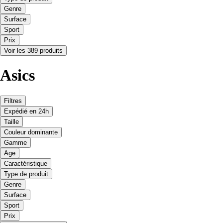
Genre
Surface
Sport
Prix
Voir les 389 produits
Asics
Filtres
Expédié en 24h
Taille
Couleur dominante
Gamme
Age
Caractéristique
Type de produit
Genre
Surface
Sport
Prix