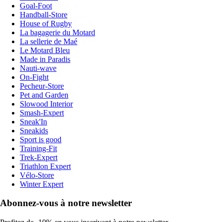
Goal-Foot
Handball-Store
House of Rugby
La bagagerie du Motard
La sellerie de Maé
Le Motard Bleu
Made in Paradis
Nauti-wave
On-Fight
Pecheur-Store
Pet and Garden
Slowood Interior
Smash-Expert
Sneak'In
Sneakids
Sport is good
Training-Fit
Trek-Expert
Triathlon Expert
Vélo-Store
Winter Expert
Abonnez-vous à notre newsletter