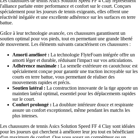
Les chaussures de tennis Asics Solution Speed FF 4 Clay représentent
l'alliance parfaite entre performance et confort sur le court. Conçues
spécialement pour les joueurs de tennis exigeants, elles offrent une
réactivité inégalée et une excellente adhérence sur les surfaces en terre
battue.
Grâce à leur technologie avancée, ces chaussures garantissent un
soutien optimal pour vos pieds, tout en permettant une grande liberté
de mouvement. Les éléments suivants caractérisent ces chaussures :
Amorti amélioré :
La technologie FlyteFoam intégrée offre un
amorti léger et durable, réduisant l'impact sur vos articulations.
Adhérence maximale :
La semelle extérieure en caoutchouc est
spécialement conçue pour garantir une traction incroyable sur les
courts en terre battue, vous permettant de réaliser des
mouvements rapides et précis.
Soutien latéral :
La construction innovante de la tige apporte un
maintien latéral optimal, essentiel pour les déplacements rapides
sur le court.
Confort prolongé :
La doublure intérieure douce et respirante
assure un confort exceptionnel, même pendant les matchs les
plus intenses.
Les chaussures de tennis Asics Solution Speed FF 4 Clay sont idéales
pour les joueurs qui cherchent à améliorer leur jeu tout en bénéficiant
d'un maximum de confort. Que vous soyez un compétiteur ou un