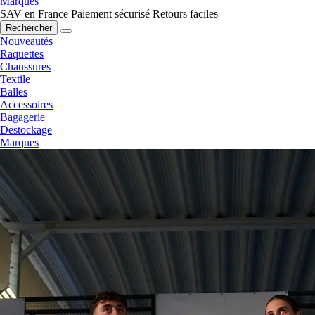
Marques
SAV en France
Paiement sécurisé
Retours faciles
Rechercher
Nouveautés
Raquettes
Chaussures
Textile
Balles
Accessoires
Bagagerie
Destockage
Marques