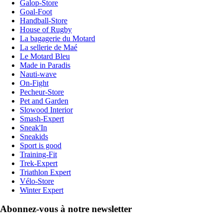
Galop-Store
Goal-Foot
Handball-Store
House of Rugby
La bagagerie du Motard
La sellerie de Maé
Le Motard Bleu
Made in Paradis
Nauti-wave
On-Fight
Pecheur-Store
Pet and Garden
Slowood Interior
Smash-Expert
Sneak'In
Sneakids
Sport is good
Training-Fit
Trek-Expert
Triathlon Expert
Vélo-Store
Winter Expert
Abonnez-vous à notre newsletter