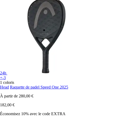
24h
+-3
1 coloris
Head
Raquette de padel Speed One 2025
À partir de
280,00 €
182,00 €
Économisez 10%
avec le code
EXTRA