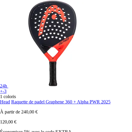
24h
+-3
1 coloris
Head
Raquette de padel Graphene 360 + Alpha PWR 2025
À partir de
240,00 €
120,00 €
Économisez 5%
avec le code
EXTRA