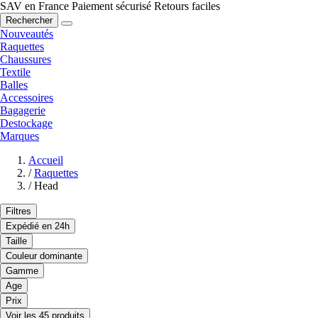
SAV en France
Paiement sécurisé
Retours faciles
Rechercher
Nouveautés
Raquettes
Chaussures
Textile
Balles
Accessoires
Bagagerie
Destockage
Marques
Accueil
/
Raquettes
/
Head
Filtres
Expédié en 24h
Taille
Couleur dominante
Gamme
Age
Prix
Voir les 45 produits