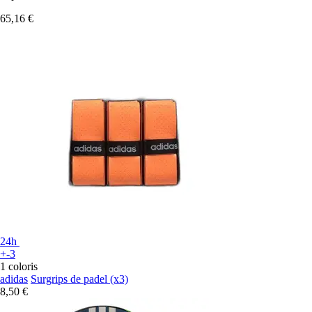
65,16 €
24h
+-3
1 coloris
adidas
Surgrips de padel (x3)
8,50 €