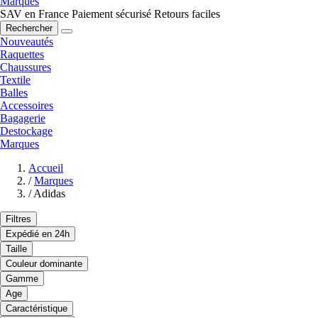
Marques
SAV en France
Paiement sécurisé
Retours faciles
Rechercher
Nouveautés
Raquettes
Chaussures
Textile
Balles
Accessoires
Bagagerie
Destockage
Marques
Accueil
/
Marques
/
Adidas
Filtres
Expédié en 24h
Taille
Couleur dominante
Gamme
Age
Caractéristique