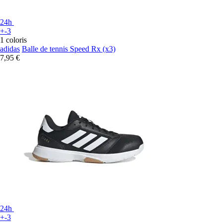
24h
+-3
1 coloris
adidas
Balle de tennis Speed Rx (x3)
7,95 €
24h
+-3