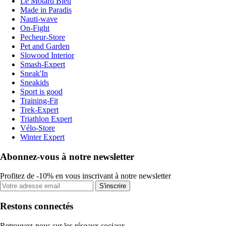
Le Motard Bleu
Made in Paradis
Nauti-wave
On-Fight
Pecheur-Store
Pet and Garden
Slowood Interior
Smash-Expert
Sneak'In
Sneakids
Sport is good
Training-Fit
Trek-Expert
Triathlon Expert
Vélo-Store
Winter Expert
Abonnez-vous à notre newsletter
Profitez de -10% en vous inscrivant à notre newsletter
S'inscrire
Restons connectés
Retrouvez-nous sur les réseaux sociaux