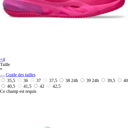
+4
Taille
*
Guide des tailles
35,5
36
37
37,5
38
24h
39
24h
39,5
40
40,5
41,5
42
42,5
Ce champ est requis