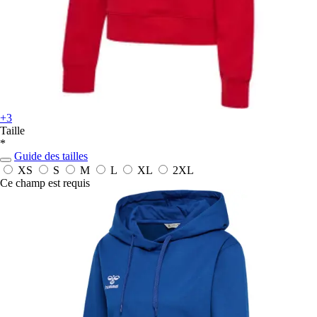
+3
Taille
*
Guide des tailles
XS
S
M
L
XL
2XL
Ce champ est requis