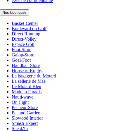
Avis de confidentialité
Nos boutiques
Basket-Center
Boulevard du Golf
Direct Running
Direct-Volley
Espace Golf
Foot-Store
Galop-Store
Goal-Foot
Handball-Store
House of Rugby
La bagagerie du Motard
La sellerie de Maé
Le Motard Bleu
Made in Paradis
Nauti-wave
On-Fight
Pecheur-Store
Pet and Garden
Slowood Interior
Smash-Expert
Sneak'In