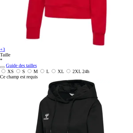
+3
Taille
*
Guide des tailles
XS
S
M
L
XL
2XL
24h
Ce champ est requis