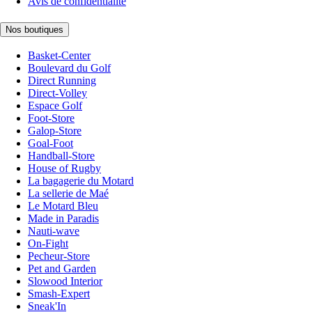
Avis de confidentialité
Nos boutiques
Basket-Center
Boulevard du Golf
Direct Running
Direct-Volley
Espace Golf
Foot-Store
Galop-Store
Goal-Foot
Handball-Store
House of Rugby
La bagagerie du Motard
La sellerie de Maé
Le Motard Bleu
Made in Paradis
Nauti-wave
On-Fight
Pecheur-Store
Pet and Garden
Slowood Interior
Smash-Expert
Sneak'In