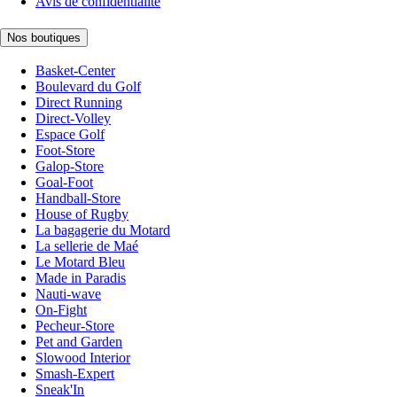
Avis de confidentialité
Nos boutiques
Basket-Center
Boulevard du Golf
Direct Running
Direct-Volley
Espace Golf
Foot-Store
Galop-Store
Goal-Foot
Handball-Store
House of Rugby
La bagagerie du Motard
La sellerie de Maé
Le Motard Bleu
Made in Paradis
Nauti-wave
On-Fight
Pecheur-Store
Pet and Garden
Slowood Interior
Smash-Expert
Sneak'In