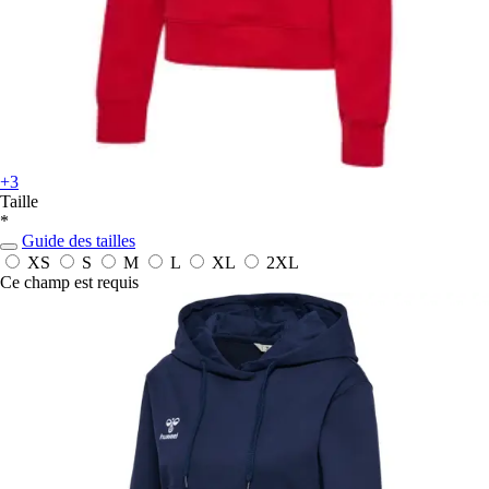
+3
Taille
*
Guide des tailles
XS
S
M
L
XL
2XL
Ce champ est requis