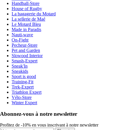
Handball-Store
House of Rugby
La bagagerie du Motard
La sellerie de Maé
Le Motard Bleu
Made in Paradis
Nauti-wave
On-Fight
Pecheur-Store
Pet and Garden
Slowood Interior
Smash-Expert
Sneak'In
Sneakids
Sport is good
Training-Fit
Trek-Expert
Triathlon Expert
Vélo-Store
Winter Expert
Abonnez-vous à notre newsletter
Profitez de -10% en vous inscrivant à notre newsletter