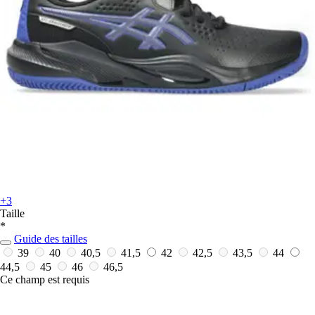
+3
Taille
*
Guide des tailles
39
40
40,5
41,5
42
42,5
43,5
44
44,5
45
46
46,5
Ce champ est requis