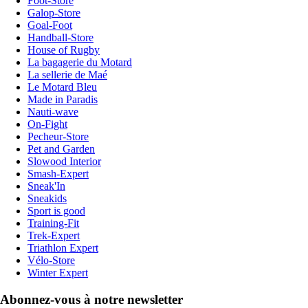
Foot-Store
Galop-Store
Goal-Foot
Handball-Store
House of Rugby
La bagagerie du Motard
La sellerie de Maé
Le Motard Bleu
Made in Paradis
Nauti-wave
On-Fight
Pecheur-Store
Pet and Garden
Slowood Interior
Smash-Expert
Sneak'In
Sneakids
Sport is good
Training-Fit
Trek-Expert
Triathlon Expert
Vélo-Store
Winter Expert
Abonnez-vous à notre newsletter