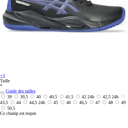
+3
Taille
*
Guide des tailles
39
39,5
40
40,5
41,5
42
24h
42,5
24h
43,5
44
44,5
24h
45
46
46,5
47
48
49
50,5
Ce champ est requis