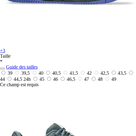
+3
Taille
*
Guide des tailles
39
39,5
40
40,5
41,5
42
42,5
43,5
44
44,5
24h
45
46
46,5
47
48
49
Ce champ est requis