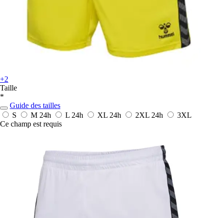
+2
Taille
*
Guide des tailles
S
M
24h
L
24h
XL
24h
2XL
24h
3XL
Ce champ est requis