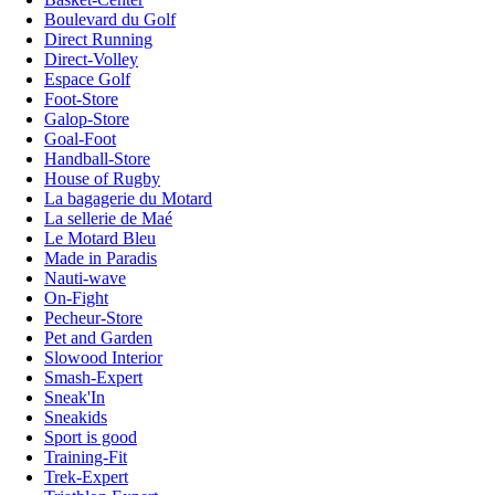
Boulevard du Golf
Direct Running
Direct-Volley
Espace Golf
Foot-Store
Galop-Store
Goal-Foot
Handball-Store
House of Rugby
La bagagerie du Motard
La sellerie de Maé
Le Motard Bleu
Made in Paradis
Nauti-wave
On-Fight
Pecheur-Store
Pet and Garden
Slowood Interior
Smash-Expert
Sneak'In
Sneakids
Sport is good
Training-Fit
Trek-Expert