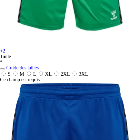
+2
Taille
*
Guide des tailles
S
M
L
XL
2XL
3XL
Ce champ est requis