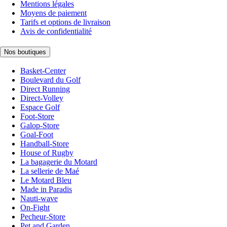
Mentions légales
Moyens de paiement
Tarifs et options de livraison
Avis de confidentialité
Nos boutiques
Basket-Center
Boulevard du Golf
Direct Running
Direct-Volley
Espace Golf
Foot-Store
Galop-Store
Goal-Foot
Handball-Store
House of Rugby
La bagagerie du Motard
La sellerie de Maé
Le Motard Bleu
Made in Paradis
Nauti-wave
On-Fight
Pecheur-Store
Pet and Garden