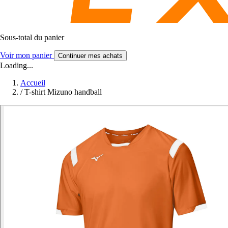
Sous-total du panier
Voir mon panier
Continuer mes achats
Loading...
Accueil
/
T-shirt Mizuno handball