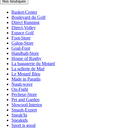
Nos boutiques
Basket-Center
Boulevard du Golf
Direct Running
Direct-Volley
Espace Golf
Foot-Store
Galop-Store
Goal-Foot
Handball-Store
House of Rugby
La bagagerie du Motard
La sellerie de Maé
Le Motard Bleu
Made in Paradis
Nauti-wave
On-Fight
Pecheur-Store
Pet and Garden
Slowood Interior
Smash-Expert
Sneak'In
Sneakids
Sport is good