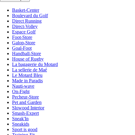
Basket-Center
Boulevard du Golf
Direct Running
Direct-Volley
Espace Golf
Foot-Store
Galop-Store
Goal-Foot
Handball-Store
House of Rugby
La bagagerie du Motard
La sellerie de Maé
Le Motard Bleu
Made in Paradis
Nauti-wave
On-Fight
Pecheur-Store
Pet and Garden
Slowood Interior
Smash-Expert
Sneak'In
Sneakids
Sport is good
Training-Fit