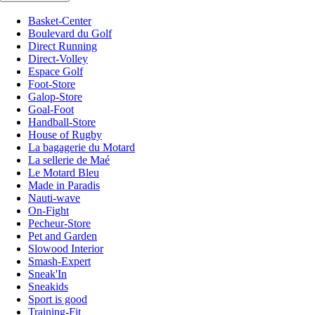
Basket-Center
Boulevard du Golf
Direct Running
Direct-Volley
Espace Golf
Foot-Store
Galop-Store
Goal-Foot
Handball-Store
House of Rugby
La bagagerie du Motard
La sellerie de Maé
Le Motard Bleu
Made in Paradis
Nauti-wave
On-Fight
Pecheur-Store
Pet and Garden
Slowood Interior
Smash-Expert
Sneak'In
Sneakids
Sport is good
Training-Fit