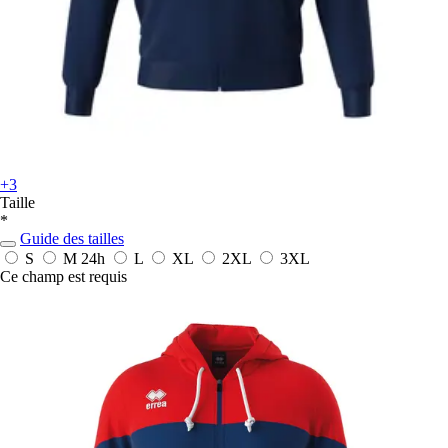
+3
Taille
*
Guide des tailles
S
M
24h
L
XL
2XL
3XL
Ce champ est requis