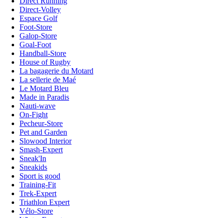
Direct Running
Direct-Volley
Espace Golf
Foot-Store
Galop-Store
Goal-Foot
Handball-Store
House of Rugby
La bagagerie du Motard
La sellerie de Maé
Le Motard Bleu
Made in Paradis
Nauti-wave
On-Fight
Pecheur-Store
Pet and Garden
Slowood Interior
Smash-Expert
Sneak'In
Sneakids
Sport is good
Training-Fit
Trek-Expert
Triathlon Expert
Vélo-Store