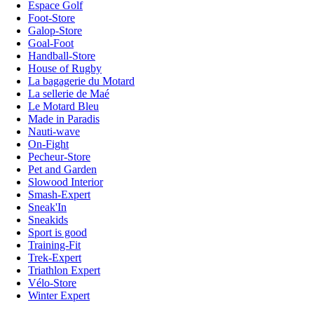
Espace Golf
Foot-Store
Galop-Store
Goal-Foot
Handball-Store
House of Rugby
La bagagerie du Motard
La sellerie de Maé
Le Motard Bleu
Made in Paradis
Nauti-wave
On-Fight
Pecheur-Store
Pet and Garden
Slowood Interior
Smash-Expert
Sneak'In
Sneakids
Sport is good
Training-Fit
Trek-Expert
Triathlon Expert
Vélo-Store
Winter Expert