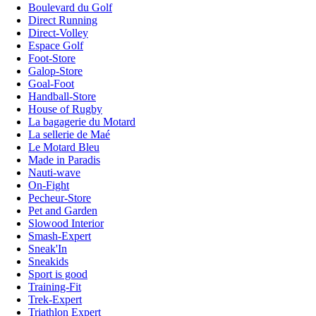
Boulevard du Golf
Direct Running
Direct-Volley
Espace Golf
Foot-Store
Galop-Store
Goal-Foot
Handball-Store
House of Rugby
La bagagerie du Motard
La sellerie de Maé
Le Motard Bleu
Made in Paradis
Nauti-wave
On-Fight
Pecheur-Store
Pet and Garden
Slowood Interior
Smash-Expert
Sneak'In
Sneakids
Sport is good
Training-Fit
Trek-Expert
Triathlon Expert