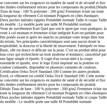
se concentre sur les exigences en matière de santé et de sécurité et fixe
des limites extrêmement strictes pour les composants du produit.Détails
Tissu de base : 100 % polyester - 200 g/m2 Fermeture éclair sur toute
la longueur du vêtement Col montant Poignets en côtes élastiques
Deux poches latérales zippées Portabilité normale Taille et coupe Taille
du modèle : Le modèle porte une taille M Portabilité normale
Veste de survêtement Kurt Quel que soit le sport que vous pratiquez, la
veste à col montant et fermeture éclair intégrale Kurt est parfaite pour
être portée avant et après les matchs ou pendant votre temps libre loin
du terrain. Ses principales caractéristiques sont sans aucun doute la
respirabilité, la douceur et la liberté de mouvement. Fabriquée en tissu
Basic, elle est douce et délicate sur la peau. C'est un produit idéal pour
tous ceux qui recherchent un look moderne et tendance, caractérisé par
une ligne simple et épurée. Il s'agit d'un sweat-shirt à la coupe
essentielle et ajustée, avec le logo Erreà imprimé sur la poitrine en
couleur contrastée, disponible en plusieurs variantes de couleurs.
Certification Oeko-Tex® Standard 100 Comme les autres produits
Erreà, ce vêtement est certifié Oeko-Tex® Standard 100. Cette norme
se concentre sur les exigences en matière de santé et de sécurité et fixe
des limites extrêmement strictes pour les composants du produit.
Détails Tissu de base : 100 % polyester - 200 g/m2 Fermeture éclair sur
toute la longueur du vêtement Col montant Poignets en côtes élastiques
Deux poches latérales zippées Portabilité normale Taille et coupe Taille
du modèle : Le modèle porte une taille M Portabilité normale