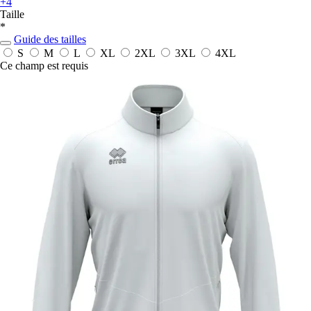
+4
Taille
*
Guide des tailles
S
M
L
XL
2XL
3XL
4XL
Ce champ est requis