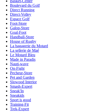
Basket-Center
Boulevard du Golf
Direct Running
Direct-Volley
Espace Golf
Foot-Store
Galop-Store
Goal-Foot
Handball-Store
House of Rugby
La bagagerie du Motard
La sellerie de Maé
Le Motard Bleu
Made in Paradis
Nauti-wave
On-Fight
Pecheur-Store
Pet and Garden
Slowood Interior
Smash-Expert
Sneak'In
Sneakids
Sport is good
Training-Fit
Trek-Expert