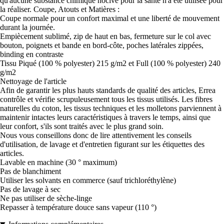
qu'aucune substance chimique nocive pour la santé n'a été utilisée pour
la réaliser. Coupe, Atouts et Matières :
Coupe normale pour un confort maximal et une liberté de mouvement
durant la journée.
Empiècement sublimé, zip de haut en bas, fermeture sur le col avec
bouton, poignets et bande en bord-côte, poches latérales zippées,
binding en contraste
Tissu Piqué (100 % polyester) 215 g/m2 et Full (100 % polyester) 240
g/m2
Nettoyage de l'article
Afin de garantir les plus hauts standards de qualité des articles, Errea
contrôle et vérifie scrupuleusement tous les tissus utilisés. Les fibres
naturelles du coton, les tissus techniques et les molletons parviennent à
maintenir intactes leurs caractéristiques à travers le temps, ainsi que
leur confort, s'ils sont traités avec le plus grand soin.
Nous vous conseillons donc de lire attentivement les conseils
d'utilisation, de lavage et d'entretien figurant sur les étiquettes des
articles.
Lavable en machine (30 ° maximum)
Pas de blanchiment
Utiliser les solvants en commerce (sauf trichloréthylène)
Pas de lavage à sec
Ne pas utiliser de sèche-linge
Repasser à température douce sans vapeur (110 °)