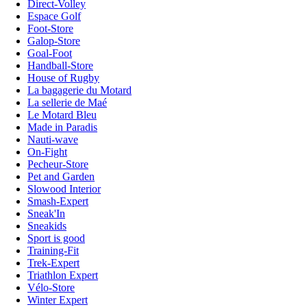
Direct-Volley
Espace Golf
Foot-Store
Galop-Store
Goal-Foot
Handball-Store
House of Rugby
La bagagerie du Motard
La sellerie de Maé
Le Motard Bleu
Made in Paradis
Nauti-wave
On-Fight
Pecheur-Store
Pet and Garden
Slowood Interior
Smash-Expert
Sneak'In
Sneakids
Sport is good
Training-Fit
Trek-Expert
Triathlon Expert
Vélo-Store
Winter Expert