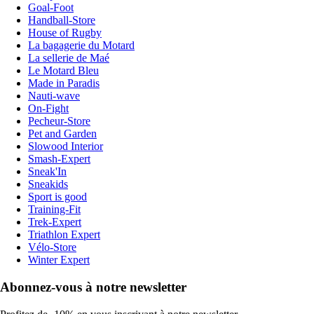
Goal-Foot
Handball-Store
House of Rugby
La bagagerie du Motard
La sellerie de Maé
Le Motard Bleu
Made in Paradis
Nauti-wave
On-Fight
Pecheur-Store
Pet and Garden
Slowood Interior
Smash-Expert
Sneak'In
Sneakids
Sport is good
Training-Fit
Trek-Expert
Triathlon Expert
Vélo-Store
Winter Expert
Abonnez-vous à notre newsletter