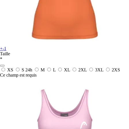
+-1
Taille
*
XS
S
24h
M
L
XL
2XL
3XL
2XS
Ce champ est requis