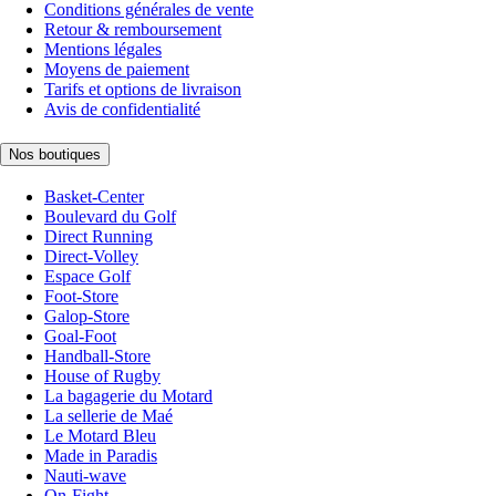
Conditions générales de vente
Retour & remboursement
Mentions légales
Moyens de paiement
Tarifs et options de livraison
Avis de confidentialité
Nos boutiques
Basket-Center
Boulevard du Golf
Direct Running
Direct-Volley
Espace Golf
Foot-Store
Galop-Store
Goal-Foot
Handball-Store
House of Rugby
La bagagerie du Motard
La sellerie de Maé
Le Motard Bleu
Made in Paradis
Nauti-wave
On-Fight