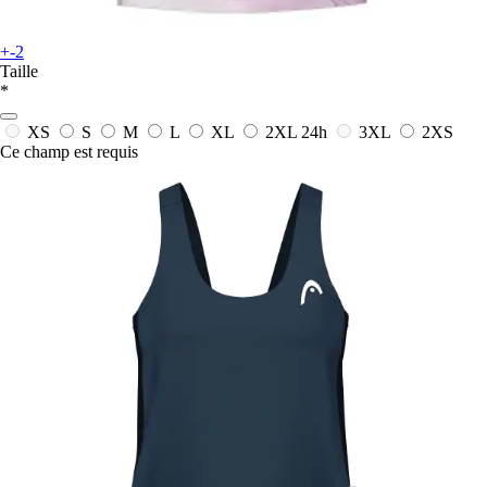
+-2
Taille
*
XS
S
M
L
XL
2XL
24h
3XL
2XS
Ce champ est requis