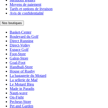
Mentions légales
Moyens de paiement
Tarifs et options de livraison
Avis de confidentialité
Nos boutiques
Basket-Center
Boulevard du Golf
Direct Running
Direct-Volley
Espace Golf
Foot-Store
Galop-Store
Goal-Foot
Handball-Store
House of Rugby
La bagagerie du Motard
La sellerie de Maé
Le Motard Bleu
Made in Paradis
Nauti-wave
On-Fight
Pecheur-Store
Pet and Garden