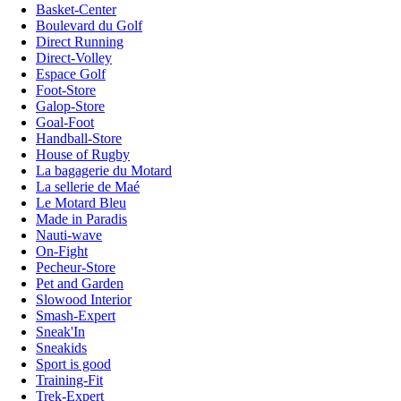
Basket-Center
Boulevard du Golf
Direct Running
Direct-Volley
Espace Golf
Foot-Store
Galop-Store
Goal-Foot
Handball-Store
House of Rugby
La bagagerie du Motard
La sellerie de Maé
Le Motard Bleu
Made in Paradis
Nauti-wave
On-Fight
Pecheur-Store
Pet and Garden
Slowood Interior
Smash-Expert
Sneak'In
Sneakids
Sport is good
Training-Fit
Trek-Expert