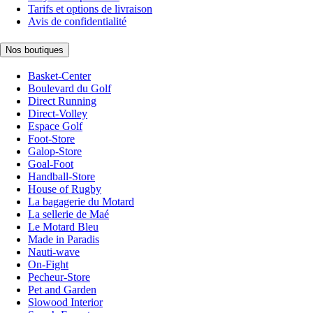
Tarifs et options de livraison
Avis de confidentialité
Nos boutiques
Basket-Center
Boulevard du Golf
Direct Running
Direct-Volley
Espace Golf
Foot-Store
Galop-Store
Goal-Foot
Handball-Store
House of Rugby
La bagagerie du Motard
La sellerie de Maé
Le Motard Bleu
Made in Paradis
Nauti-wave
On-Fight
Pecheur-Store
Pet and Garden
Slowood Interior