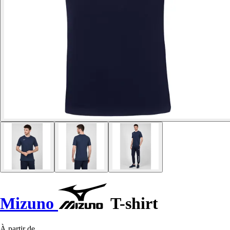
Mizuno
T-shirt
À partir de