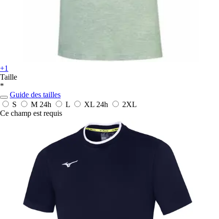
+1
Taille
*
Guide des tailles
S
M
24h
L
XL
24h
2XL
Ce champ est requis