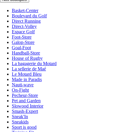
Basket-Center
Boulevard du Golf
Direct Running
Direct-Volley
Espace Golf
Foot-Store
Galop-Store
Goal-Foot
Handball-Store
House of Rugby
La bagagerie du Motard
La sellerie de Maé
Le Motard Bleu
Made in Paradis
Nauti-wave
On-Fight
Pecheur-Store
Pet and Garden
Slowood Interior
Smash-Expert
Sneak'In
Sneakids
Sport is good