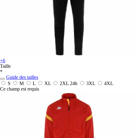
+6
Taille
*
Guide des tailles
S
M
L
XL
2XL
24h
3XL
4XL
Ce champ est requis