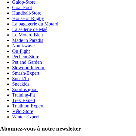
Galop-Store
Goal-Foot
Handball-Store
House of Rugby
La bagagerie du Motard
La sellerie de Maé
Le Motard Bleu
Made in Paradis
Nauti-wave
On-Fight
Pecheur-Store
Pet and Garden
Slowood Interior
Smash-Expert
Sneak'In
Sneakids
Sport is good
Training-Fit
Trek-Expert
Triathlon Expert
Vélo-Store
Winter Expert
Abonnez-vous à notre newsletter