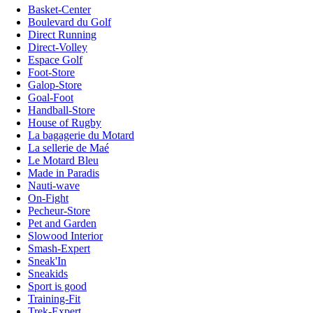
Basket-Center
Boulevard du Golf
Direct Running
Direct-Volley
Espace Golf
Foot-Store
Galop-Store
Goal-Foot
Handball-Store
House of Rugby
La bagagerie du Motard
La sellerie de Maé
Le Motard Bleu
Made in Paradis
Nauti-wave
On-Fight
Pecheur-Store
Pet and Garden
Slowood Interior
Smash-Expert
Sneak'In
Sneakids
Sport is good
Training-Fit
Trek-Expert