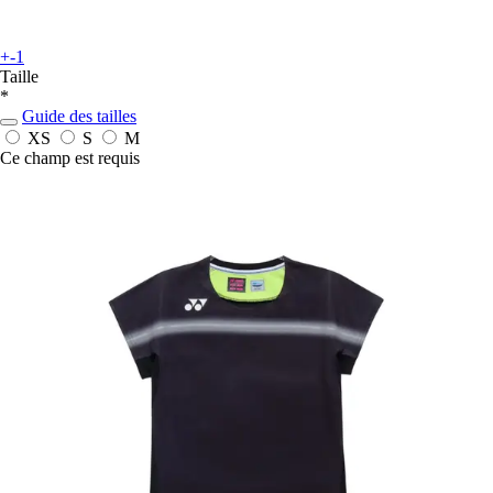
+-1
Taille
*
Guide des tailles
XS
S
M
Ce champ est requis