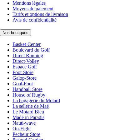
Mentions légales
Moyens de paiement
Tarifs et options de livraison
Avis de confidentialité
Nos boutiques
Basket-Center
Boulevard du Golf
Direct Running
Direct-Volley
Espace Golf
Foot-Store
Galop-Store
Goal-Foot
Handball-Store
House of Rugby
La bagagerie du Motard
La sellerie de Maé
Le Motard Bleu
Made in Paradis
Nauti-wave
On-Fight
Pecheur-Store
Pet and Garden