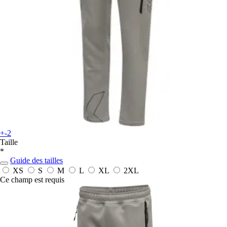
+-2
Taille
*
Guide des tailles
XS
S
M
L
XL
2XL
Ce champ est requis