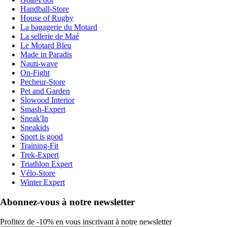
Handball-Store
House of Rugby
La bagagerie du Motard
La sellerie de Maé
Le Motard Bleu
Made in Paradis
Nauti-wave
On-Fight
Pecheur-Store
Pet and Garden
Slowood Interior
Smash-Expert
Sneak'In
Sneakids
Sport is good
Training-Fit
Trek-Expert
Triathlon Expert
Vélo-Store
Winter Expert
Abonnez-vous à notre newsletter
Profitez de -10% en vous inscrivant à notre newsletter