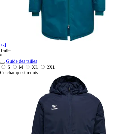
+-1
Taille
*
Guide des tailles
S
M
XL
2XL
Ce champ est requis