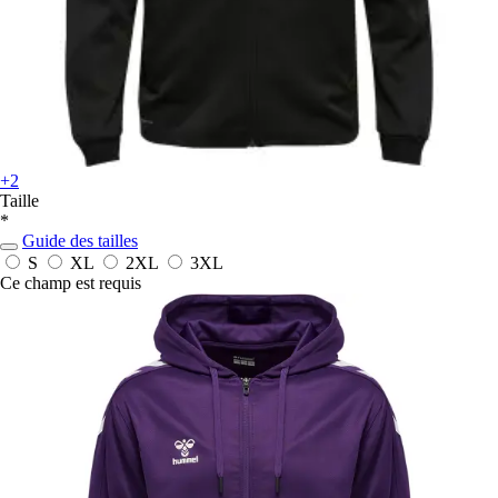
+2
Taille
*
Guide des tailles
S
XL
2XL
3XL
Ce champ est requis