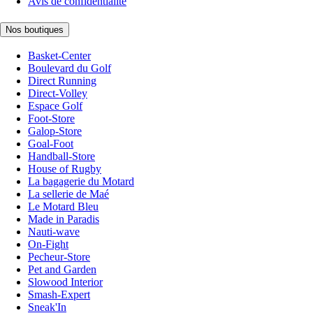
Avis de confidentialité
Nos boutiques
Basket-Center
Boulevard du Golf
Direct Running
Direct-Volley
Espace Golf
Foot-Store
Galop-Store
Goal-Foot
Handball-Store
House of Rugby
La bagagerie du Motard
La sellerie de Maé
Le Motard Bleu
Made in Paradis
Nauti-wave
On-Fight
Pecheur-Store
Pet and Garden
Slowood Interior
Smash-Expert
Sneak'In