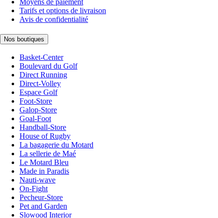
Moyens de paiement
Tarifs et options de livraison
Avis de confidentialité
Nos boutiques
Basket-Center
Boulevard du Golf
Direct Running
Direct-Volley
Espace Golf
Foot-Store
Galop-Store
Goal-Foot
Handball-Store
House of Rugby
La bagagerie du Motard
La sellerie de Maé
Le Motard Bleu
Made in Paradis
Nauti-wave
On-Fight
Pecheur-Store
Pet and Garden
Slowood Interior