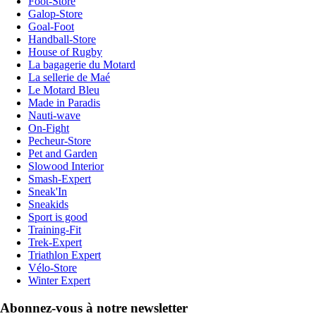
Foot-Store
Galop-Store
Goal-Foot
Handball-Store
House of Rugby
La bagagerie du Motard
La sellerie de Maé
Le Motard Bleu
Made in Paradis
Nauti-wave
On-Fight
Pecheur-Store
Pet and Garden
Slowood Interior
Smash-Expert
Sneak'In
Sneakids
Sport is good
Training-Fit
Trek-Expert
Triathlon Expert
Vélo-Store
Winter Expert
Abonnez-vous à notre newsletter