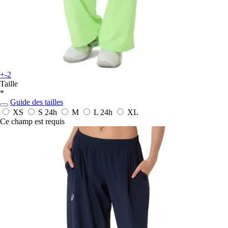
+-2
Taille
*
Guide des tailles
XS
S
24h
M
L
24h
XL
Ce champ est requis