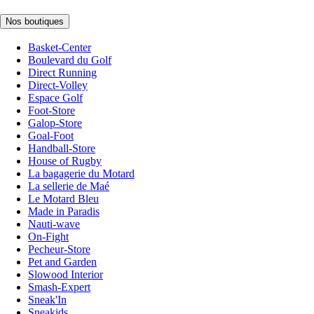
Nos boutiques
Basket-Center
Boulevard du Golf
Direct Running
Direct-Volley
Espace Golf
Foot-Store
Galop-Store
Goal-Foot
Handball-Store
House of Rugby
La bagagerie du Motard
La sellerie de Maé
Le Motard Bleu
Made in Paradis
Nauti-wave
On-Fight
Pecheur-Store
Pet and Garden
Slowood Interior
Smash-Expert
Sneak'In
Sneakids