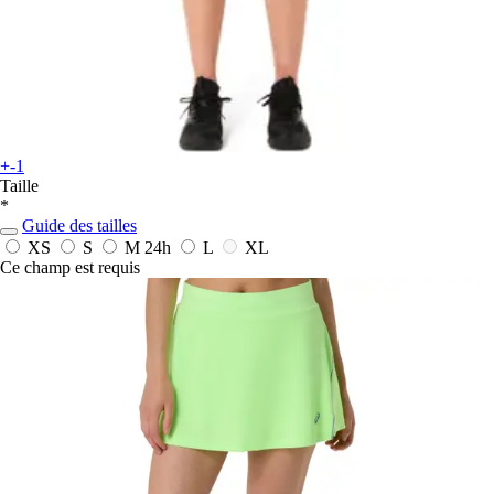
+-1
Taille
*
Guide des tailles
XS
S
M
24h
L
XL
Ce champ est requis