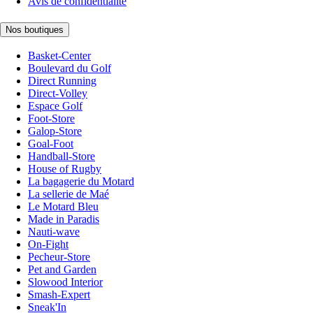
Avis de confidentialité
Nos boutiques
Basket-Center
Boulevard du Golf
Direct Running
Direct-Volley
Espace Golf
Foot-Store
Galop-Store
Goal-Foot
Handball-Store
House of Rugby
La bagagerie du Motard
La sellerie de Maé
Le Motard Bleu
Made in Paradis
Nauti-wave
On-Fight
Pecheur-Store
Pet and Garden
Slowood Interior
Smash-Expert
Sneak'In