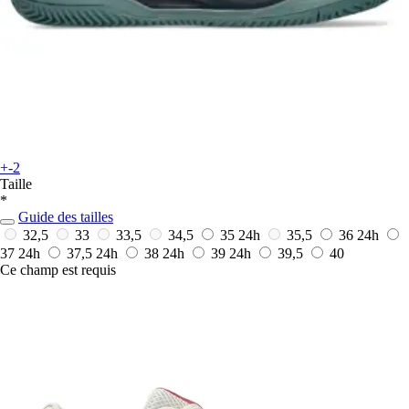
+-2
Taille
*
Guide des tailles
32,5
33
33,5
34,5
35
24h
35,5
36
24h
37
24h
37,5
24h
38
24h
39
24h
39,5
40
Ce champ est requis