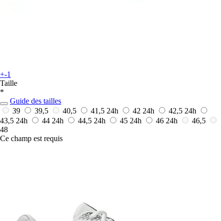
+-1
Taille
*
Guide des tailles
39
39,5
40,5
41,5
24h
42
24h
42,5
24h
43,5
24h
44
24h
44,5
24h
45
24h
46
24h
46,5
48
Ce champ est requis