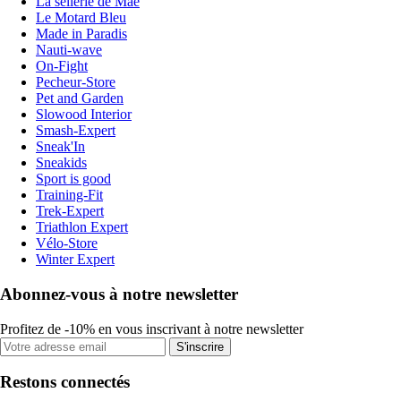
La sellerie de Maé
Le Motard Bleu
Made in Paradis
Nauti-wave
On-Fight
Pecheur-Store
Pet and Garden
Slowood Interior
Smash-Expert
Sneak'In
Sneakids
Sport is good
Training-Fit
Trek-Expert
Triathlon Expert
Vélo-Store
Winter Expert
Abonnez-vous à notre newsletter
Profitez de -10% en vous inscrivant à notre newsletter
S'inscrire
Restons connectés