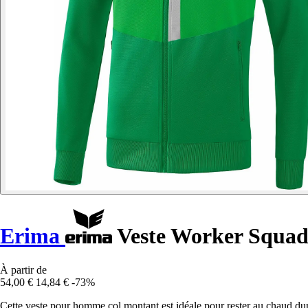
Erima
Veste Worker Squa
À partir de
54,00 €
14,84 €
-73%
Cette veste pour homme col montant est idéale pour rester au chaud dura