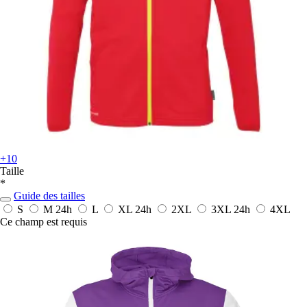
+10
Taille
*
Guide des tailles
S
M
24h
L
XL
24h
2XL
3XL
24h
4XL
Ce champ est requis