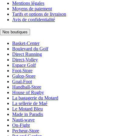
Mentions légales
Moyens de paiement
Tarifs et options de livraison
Avis de confidentialité
Nos boutiques
Basket-Center
Boulevard du Golf
Direct Running
Direct-Volley
Espace Golf
Foot-Store
Galop-Store
Goal-Foot
Handball-Store
House of Rugby
La bagagerie du Motard
La sellerie de Maé
Le Motard Bleu
Made in Paradis
Nauti-wave
On-Fight
Pecheur-Store