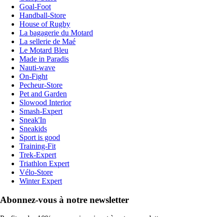
Goal-Foot
Handball-Store
House of Rugby
La bagagerie du Motard
La sellerie de Maé
Le Motard Bleu
Made in Paradis
Nauti-wave
On-Fight
Pecheur-Store
Pet and Garden
Slowood Interior
Smash-Expert
Sneak'In
Sneakids
Sport is good
Training-Fit
Trek-Expert
Triathlon Expert
Vélo-Store
Winter Expert
Abonnez-vous à notre newsletter