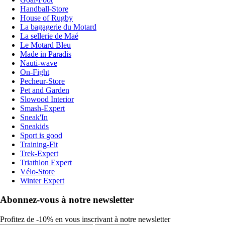
Handball-Store
House of Rugby
La bagagerie du Motard
La sellerie de Maé
Le Motard Bleu
Made in Paradis
Nauti-wave
On-Fight
Pecheur-Store
Pet and Garden
Slowood Interior
Smash-Expert
Sneak'In
Sneakids
Sport is good
Training-Fit
Trek-Expert
Triathlon Expert
Vélo-Store
Winter Expert
Abonnez-vous à notre newsletter
Profitez de -10% en vous inscrivant à notre newsletter