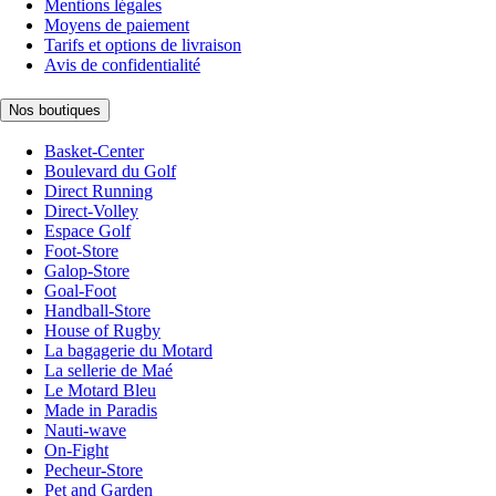
Mentions légales
Moyens de paiement
Tarifs et options de livraison
Avis de confidentialité
Nos boutiques
Basket-Center
Boulevard du Golf
Direct Running
Direct-Volley
Espace Golf
Foot-Store
Galop-Store
Goal-Foot
Handball-Store
House of Rugby
La bagagerie du Motard
La sellerie de Maé
Le Motard Bleu
Made in Paradis
Nauti-wave
On-Fight
Pecheur-Store
Pet and Garden