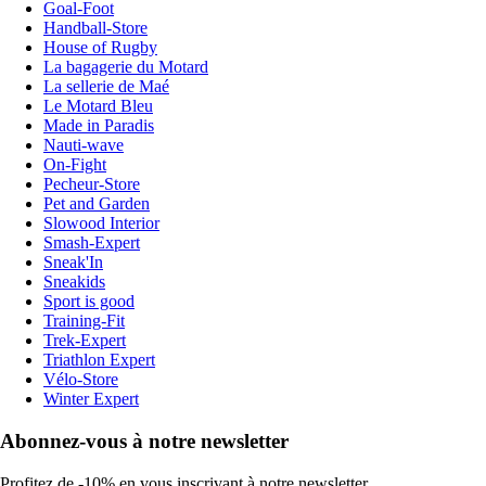
Goal-Foot
Handball-Store
House of Rugby
La bagagerie du Motard
La sellerie de Maé
Le Motard Bleu
Made in Paradis
Nauti-wave
On-Fight
Pecheur-Store
Pet and Garden
Slowood Interior
Smash-Expert
Sneak'In
Sneakids
Sport is good
Training-Fit
Trek-Expert
Triathlon Expert
Vélo-Store
Winter Expert
Abonnez-vous à notre newsletter
Profitez de -10% en vous inscrivant à notre newsletter